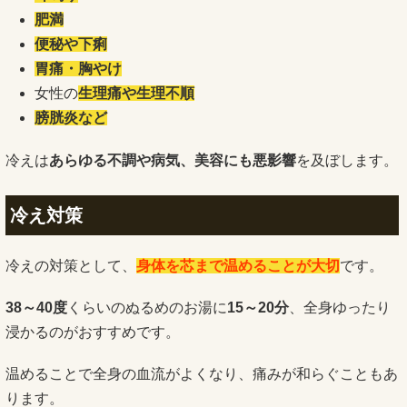
肥満
便秘や下痢
胃痛・胸やけ
女性の
生理痛や生理不順
膀胱炎など
冷えは
あらゆる不調や病気、美容にも悪影響
を及ぼします。
冷え対策
冷えの対策として、
身体を芯まで温めることが大切
です。
38～40度
くらいのぬるめのお湯に
15～20分
、全身ゆったり
浸かるのがおすすめです。
温めることで全身の血流がよくなり、痛みが和らぐこともあ
ります。