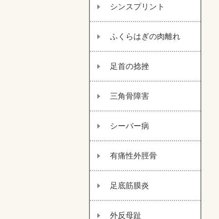
シンスプリント
ふくらはぎの肉離れ
足首の捻挫
三角骨障害
シーバー病
有痛性外脛骨
足底筋膜炎
外反母趾