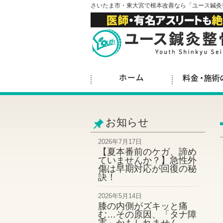
さいたま市・東大宮で根本改善なら「ユース鍼灸
お知らせ
2026年7月17日
【夏本番前のケガ、諦め
ていませんか？】急性外
傷は早期対応が回復の秘
訣！
2026年5月14日
膝の内側がズキッと痛
む…その原因、「タナ障