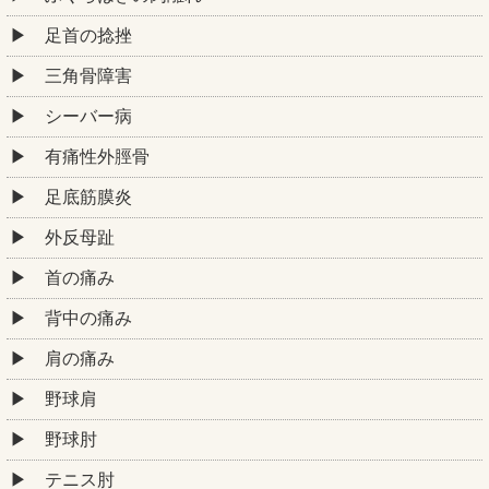
足首の捻挫
三角骨障害
シーバー病
有痛性外脛骨
足底筋膜炎
外反母趾
首の痛み
背中の痛み
肩の痛み
野球肩
野球肘
テニス肘