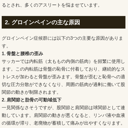
るとされ、多くのアスリートを悩ませています。
2. グロインペインの主な原因
グロインペイン症候群には以下の3つの主要な原因がありま
す。
1. 骨盤と腰椎の歪み
サッカーでは内転筋（太ももの内側の筋肉）を頻繁に使用し
ます。この内転筋は骨盤の恥骨に付着しており、継続的なス
トレスが加わると骨盤が歪みます。骨盤が歪むと恥骨への適
切な圧力分散ができなくなり、周囲の筋肉が過剰に働いて股
関節の動きが制限されます。
2. 肩関節と肋骨の可動域低下
一見関係なさそうですが、股関節と肩関節は球関節として連
動しています。肩関節の動きが悪くなると、リンパ液や血液
の循環が滞り、老廃物が蓄積して痛みが出やすくなります。