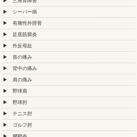
三角骨障害
シーバー病
有痛性外脛骨
足底筋膜炎
外反母趾
首の痛み
背中の痛み
肩の痛み
野球肩
野球肘
テニス肘
ゴルフ肘
腱鞘炎