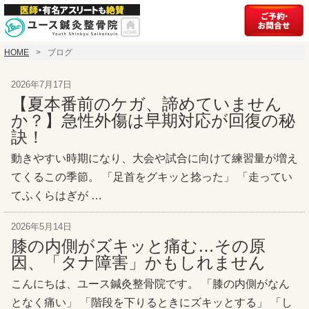
HOME
ブログ
2026年7月17日
【夏本番前のケガ、諦めていません
か？】急性外傷は早期対応が回復の秘
訣！
動きやすい時期になり、大会や試合に向けて練習量が増え
てくるこの季節。 「足首をグキッと捻った」 「走ってい
てふくらはぎが …
2026年5月14日
膝の内側がズキッと痛む…その原
因、「タナ障害」かもしれません
こんにちは、ユース鍼灸整骨院です。 「膝の内側がなん
となく痛い」 「階段を下りるときにズキッとする」 「し