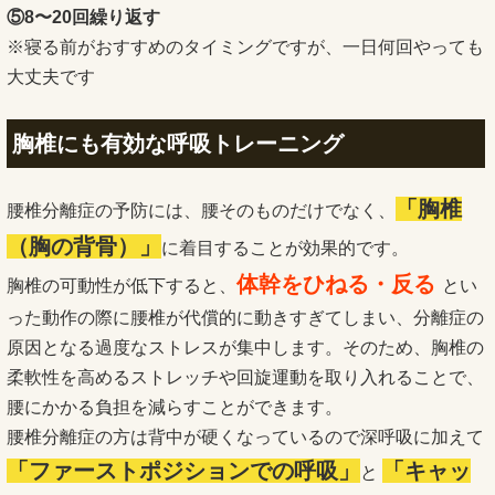
⑤8〜20回繰り返す
※寝る前がおすすめのタイミングですが、一日何回やっても
大丈夫です
胸椎にも有効な呼吸トレーニング
「胸椎
腰椎分離症の予防には、腰そのものだけでなく、
（胸の背骨）」
に着目することが効果的です。
体幹をひねる・反る
胸椎の可動性が低下すると、
とい
った動作の際に腰椎が代償的に動きすぎてしまい、分離症の
原因となる過度なストレスが集中します。そのため、胸椎の
柔軟性を高めるストレッチや回旋運動を取り入れることで、
腰にかかる負担を減らすことができます。
腰椎分離症の方は背中が硬くなっているので深呼吸に加えて
「ファーストポジションでの呼吸」
「キャッ
と