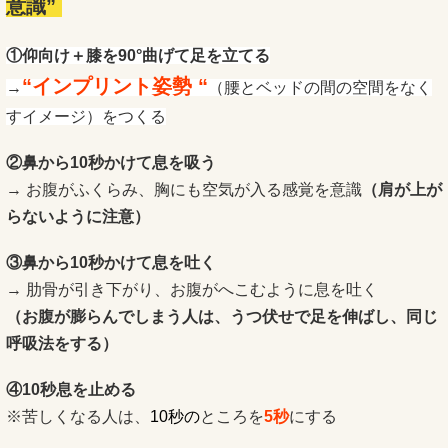
意識”
①仰向け＋膝を90°曲げて足を立てる
“インプリント姿勢 “
→
（腰とベッドの間の空間をなく
すイメージ）をつくる
②鼻から10秒かけて息を吸う
→ お腹がふくらみ、胸にも空気が入る感覚を意識
（肩が上が
らないように注意）
③鼻から10秒かけて息を吐く
→ 肋骨が引き下がり、お腹がへこむように息を吐く
（お腹が膨らんでしまう人は、うつ伏せで足を伸ばし、同じ
呼吸法をする）
④10秒息を止める
※苦しくなる人は、
10秒の
ところを
5秒
にする