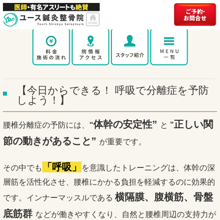
【今日からできる！ 呼吸で分離症を予防
しよう！】
体幹の安定性”
正しい関
腰椎分離症の予防には、
“
と
”
節の動きがあること”
が重要です。
「呼吸」
その中でも
を意識したトレーニングは、体幹の深
層筋を活性化させ、腰椎にかかる負担を軽減するのに効果的
横隔膜、
腹横筋、骨盤
です。インナーマッスルである
底筋群
などが働きやすくなり、自然と腰椎周辺の支持力が