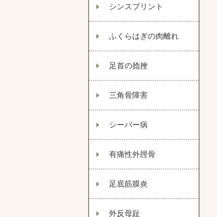
シンスプリント
ふくらはぎの肉離れ
足首の捻挫
三角骨障害
シーバー病
有痛性外脛骨
足底筋膜炎
外反母趾