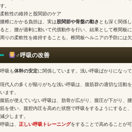
す。
柔軟性の維持と股関節のケア
腰椎にかかる負担は、実は
股関節や骨盤の動き
とも深く関係し
ると、腰が過剰に動いて代償動作を行い、結果として椎間板に
周りの柔軟性を維持することも、椎間板ヘルニアの予防には欠
‍♂️呼吸の改善
呼吸も
体幹の安定
に関係しています。浅い呼吸ばかりになって
現代人の多くが陥りがちな浅い呼吸は、腹筋群の適切な活動を
います。
腹筋が使えていない呼吸は、肋骨が広がり、腹圧が下がり、腰
筋を使い、腹腔内圧を高めた状態で呼吸をするようにすると、
減少します。
呼吸は、
正しい呼吸トレーニング
をすることで高めることが可