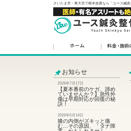
さいたま市・東大宮で根本改善なら「ユース鍼灸
お知らせ
2026年7月17日
【夏本番前のケガ、諦め
ていませんか？】急性外
傷は早期対応が回復の秘
訣！
2026年5月14日
膝の内側がズキッと痛
む…その原因、「タナ障