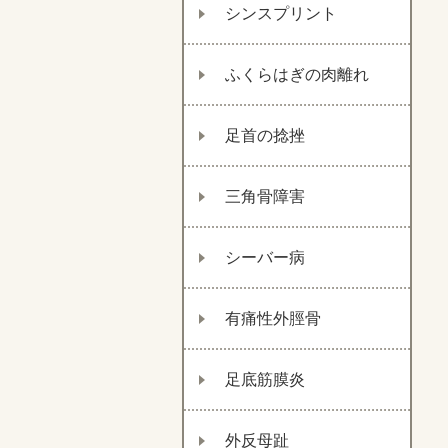
シンスプリント
ふくらはぎの肉離れ
足首の捻挫
三角骨障害
シーバー病
有痛性外脛骨
足底筋膜炎
外反母趾