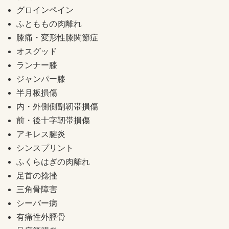
グロインペイン
ふとももの肉離れ
膝痛・変形性膝関節症
オスグッド
ランナー膝
ジャンパー膝
半月板損傷
内・外側側副靭帯損傷
前・後十字靭帯損傷
アキレス腱炎
シンスプリント
ふくらはぎの肉離れ
足首の捻挫
三角骨障害
シーバー病
有痛性外脛骨