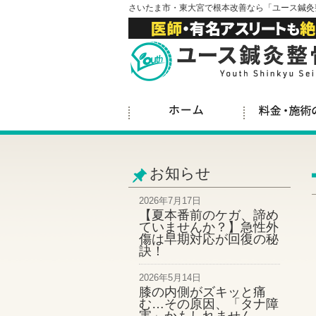
さいたま市・東大宮で根本改善なら「ユース鍼灸
お知らせ
2026年7月17日
【夏本番前のケガ、諦め
ていませんか？】急性外
傷は早期対応が回復の秘
訣！
2026年5月14日
膝の内側がズキッと痛
む…その原因、「タナ障