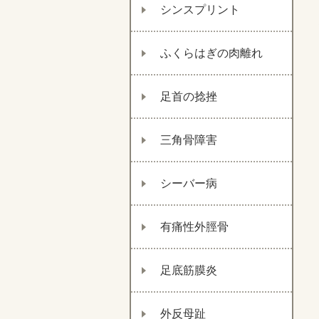
シンスプリント
ふくらはぎの肉離れ
足首の捻挫
三角骨障害
シーバー病
有痛性外脛骨
足底筋膜炎
外反母趾