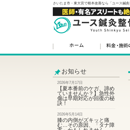
さいたま市・東大宮で根本改善なら「ユース鍼灸
お知らせ
2026年7月17日
【夏本番前のケガ、諦め
ていませんか？】急性外
傷は早期対応が回復の秘
訣！
2026年5月14日
膝の内側がズキッと痛
む…その原因、「タナ障