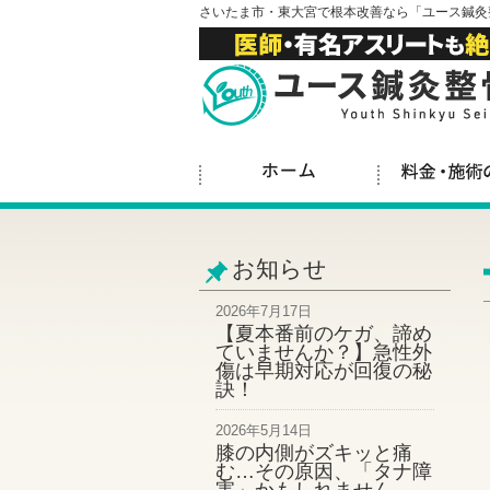
さいたま市・東大宮で根本改善なら「ユース鍼灸
お知らせ
2026年7月17日
【夏本番前のケガ、諦め
ていませんか？】急性外
傷は早期対応が回復の秘
訣！
2026年5月14日
膝の内側がズキッと痛
む…その原因、「タナ障