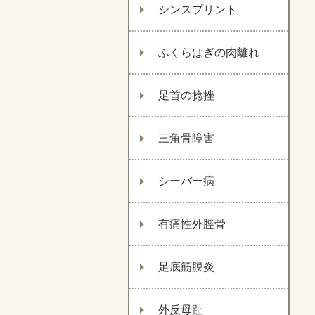
シンスプリント
ふくらはぎの肉離れ
足首の捻挫
三角骨障害
シーバー病
有痛性外脛骨
足底筋膜炎
外反母趾