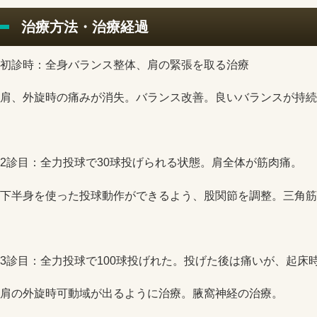
治療方法・治療経過
初診時：全身バランス整体、肩の緊張を取る治療
肩、外旋時の痛みが消失。バランス改善。良いバランスが持続
2診目：全力投球で30球投げられる状態。肩全体が筋肉痛。
下半身を使った投球動作ができるよう、股関節を調整。三角筋
3診目：全力投球で100球投げれた。投げた後は痛いが、起床
肩の外旋時可動域が出るように治療。腋窩神経の治療。