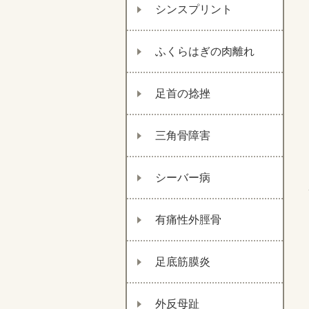
シンスプリント
ふくらはぎの肉離れ
足首の捻挫
三角骨障害
シーバー病
有痛性外脛骨
足底筋膜炎
外反母趾