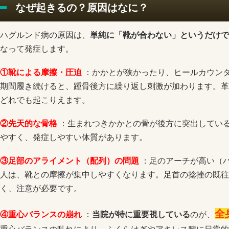
なぜ起きるの？原因はなに？
ハグルンド病の原因は、
単純に「靴が合わない」というだけで
なって発症します。
①靴による摩擦・圧迫
：かかとが狭かったり、ヒールカウン
期間履き続けると、踵骨後方に繰り返し刺激が加わります。革
どれでも起こりえます。
②先天的な骨格
：生まれつきかかとの骨が後方に突出してい
やすく、発症しやすい体質があります。
③足部のアライメント（配列）の問題
：足のアーチが高い（
人は、靴との摩擦が集中しやすくなります。足首の捻挫の既往
く、注意が必要です。
全
④重心バランスの崩れ
：
当院が特に重要視している
の
が、