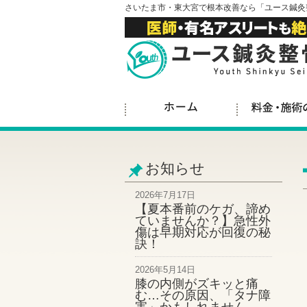
さいたま市・東大宮で根本改善なら「ユース鍼灸
お知らせ
2026年7月17日
【夏本番前のケガ、諦め
ていませんか？】急性外
傷は早期対応が回復の秘
訣！
2026年5月14日
膝の内側がズキッと痛
む…その原因、「タナ障