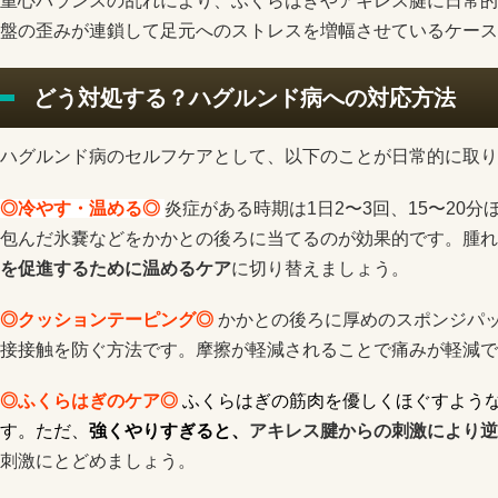
重心バランスの乱れにより、ふくらはぎやアキレス腱に日常的
盤の歪みが連鎖して足元へのストレスを増幅させているケース
どう対処する？ハグルンド病への対応方法
ハグルンド病のセルフケアとして、以下のことが日常的に取り
◎冷やす・温める◎
炎症がある時期は1日2〜3回、15〜20
包んだ氷嚢などをかかとの後ろに当てるのが効果的です。腫れ
を促進するために温めるケア
に切り替えましょう。
◎クッションテーピング◎
かかとの後ろに厚めのスポンジパ
接接触を防ぐ方法です。摩擦が軽減されることで痛みが軽減で
◎ふくらはぎのケア◎
ふくらはぎの筋肉を優しくほぐすよう
す。ただ、
強くやりすぎると、
アキレス腱からの刺激により逆
刺激にとどめましょう。