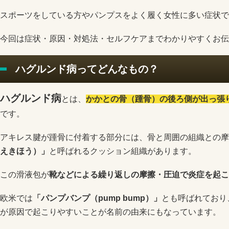
スポーツをしている方やパンプスをよく履く女性に多い症状で
今回は症状・原因・対処法・セルフケアまでわかりやすくお伝
ハグルンド病ってどんなもの？
ハグルンド病
とは、
かかとの骨（踵骨）の後ろ側が出っ張
です。
アキレス腱が踵骨に付着する部分には、骨と周囲の組織との摩
えきほう）」
と呼ばれるクッション組織があります。
この滑液包が
靴などによる繰り返しの摩擦・圧迫で炎症を起こ
欧米では
「パンプバンプ（pump bump）」
とも呼ばれており
が原因で起こりやすいことが名前の由来にもなっています。