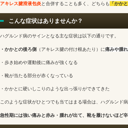
アキレス腱滑液包炎
と合併することも多く、どちらも
「かかと
こんな症状はありませんか？
ハグルンド病のサインとなる主な症状は以下の通りです。
・かかとの後ろ側
（アキレス腱の付け根あたり）に
痛みや腫れ
・歩き始めや運動後に痛みが強くなる
・靴が当たる部分が赤くなっている
・かかとに硬いしこりのような出っ張りができてきた
このような症状がひとつでも当てはまる場合は、ハグルンド病
急性期には強い痛みと赤み・腫れが出て、靴を履けないほど辛