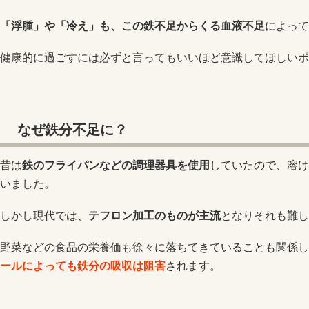
「浮腫」や「冷え」も、この鉄不足からくる血液不足
によって
健康的に過ごすには必ずと言ってもいいほど意識してほしいポ
なぜ鉄分不足に？
昔は
鉄のフライパンなどの調理器具を使用
していたので、溶け
いました。
しかし現代では、
テフロン加工のものが主流
となりそれも難し
野菜などの食品の栄養価も徐々に落ちてきていることも関係し
ールによっても鉄分の吸収は阻害
されます。