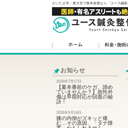
さいたま市・東大宮で根本改善なら「ユース鍼灸
お知らせ
2026年7月17日
【夏本番前のケガ、諦め
ていませんか？】急性外
傷は早期対応が回復の秘
訣！
2026年5月14日
膝の内側がズキッと痛
む…その原因、「タナ障