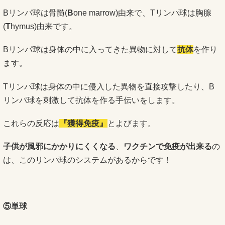
Bリンパ球は骨髄(
B
one marrow)由来で、Tリンパ球は胸腺
(
T
hymus)由来です。
Bリンパ球は身体の中に入ってきた異物に対して
抗体
を作り
ます。
Tリンパ球は身体の中に侵入した異物を直接攻撃したり、B
リンパ球を刺激して抗体を作る手伝いをします。
これらの反応は
『獲得免疫』
とよびます。
子供が風邪にかかりにくくなる
、
ワクチンで免疫が出来る
の
は、このリンパ球のシステムがあるからです！
⑤単球