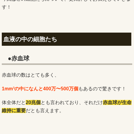
す！
血液の中の細胞たち
●赤血球
赤血球の数はとても多く、
1mm³の中になんと
4
00万〜500万個
もあるので驚きです！
体全体だと
20兆個
とも言われており、それだけ
赤血球が生命
維持に重要
だとも言えます。