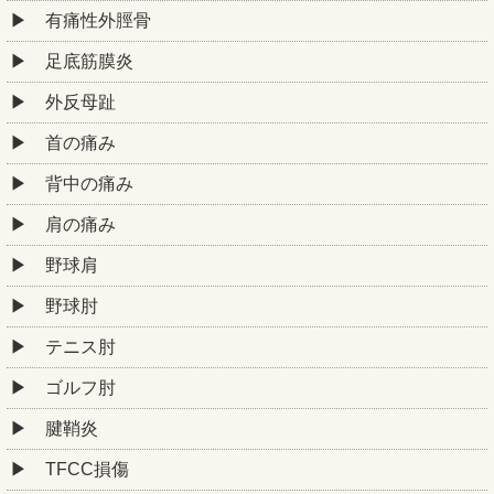
有痛性外脛骨
足底筋膜炎
外反母趾
首の痛み
背中の痛み
肩の痛み
野球肩
野球肘
テニス肘
ゴルフ肘
腱鞘炎
TFCC損傷