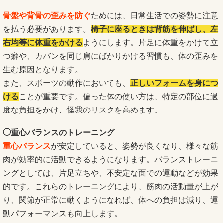
骨盤や背骨の歪みを防ぐ
ためには、日常生活での姿勢に注意
を払う必要があります。
椅子に座るときは背筋を伸ばし、左
右均等に体重をかける
ようにします。片足に体重をかけて立
つ癖や、カバンを同じ肩にばかりかける習慣も、体の歪みを
生む原因となります。
また、スポーツの動作においても、
正しいフォームを身につ
ける
ことが重要です。偏った体の使い方は、特定の部位に過
度な負担をかけ、怪我のリスクを高めます。
◯重心バランスのトレーニング
重心バランス
が安定していると、姿勢が良くなり、様々な筋
肉が効率的に活動できるようになります。バランストレーニ
ングとしては、片足立ちや、不安定な面での運動などが効果
的です。これらのトレーニングにより、筋肉の活動量が上が
り、関節が正常に動くようになれば、体への負担は減り、運
動パフォーマンスも向上します。