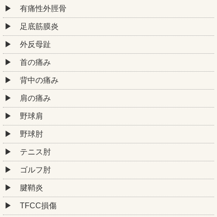
有痛性外脛骨
足底筋膜炎
外反母趾
首の痛み
背中の痛み
肩の痛み
野球肩
野球肘
テニス肘
ゴルフ肘
腱鞘炎
TFCC損傷