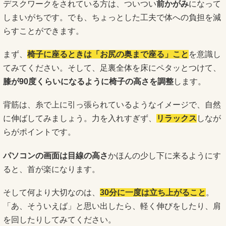
デスクワークをされている方は、ついつい
前かがみ
になって
しまいがちです。でも、ちょっとした工夫で体への負担を減
らすことができます。
まず、
椅子に座るときは「お尻の奥まで座る」こと
を意識し
てみてください。そして、足裏全体を床にペタッとつけて、
膝が90度くらいになるように椅子の高さを調整
します。
背筋は、糸で上に引っ張られているようなイメージで、自然
に伸ばしてみましょう。力を入れすぎず、
リラックス
しなが
らがポイントです。
パソコンの画面は目線の高さ
かほんの少し下に来るようにす
ると、首が楽になります。
そして何より大切なのは、
30分に一度は立ち上がること
。
「あ、そういえば」と思い出したら、軽く伸びをしたり、肩
を回したりしてみてください。