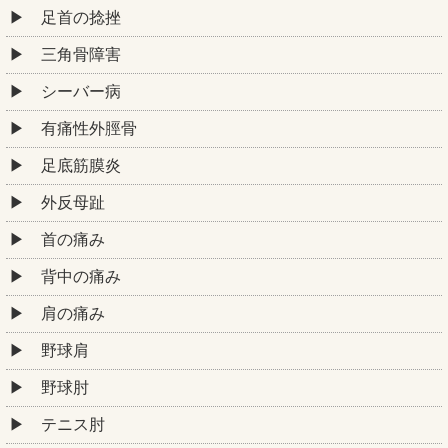
足首の捻挫
三角骨障害
シーバー病
有痛性外脛骨
足底筋膜炎
外反母趾
首の痛み
背中の痛み
肩の痛み
野球肩
野球肘
テニス肘